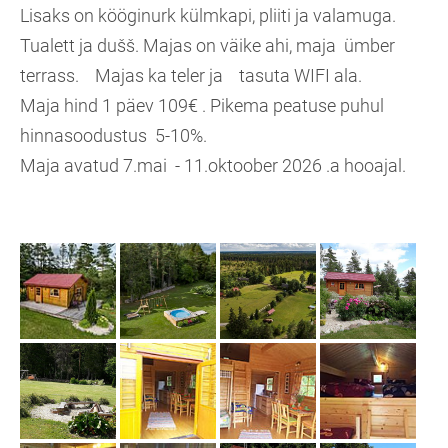
Lisaks on kööginurk külmkapi, pliiti ja valamuga.
Tualett ja dušš. Majas on väike ahi, maja ümber
terrass. Majas ka teler ja tasuta WIFI ala.
Maja hind 1 päev 109€ . Pikema peatuse puhul
hinnasoodustus 5-10%.
Maja avatud 7.mai - 11.oktoober 2026 .a hooajal.