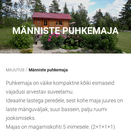
Hiievälja
MÄNNISTE PUHKEMAJA
/
MAJUTUS
Männiste puhkemaja
Puhkemaja on väike kompaktne kõiki esmaseid
vajadusi arvestav suveelamu.
Ideaalne lastega peredele, sest kohe maja juures on
laste mänguväljak, suur bassein, palju ruumi
jooksmiseks.
Majas on magamiskohti 5 inimesele. (2+1+1+1).