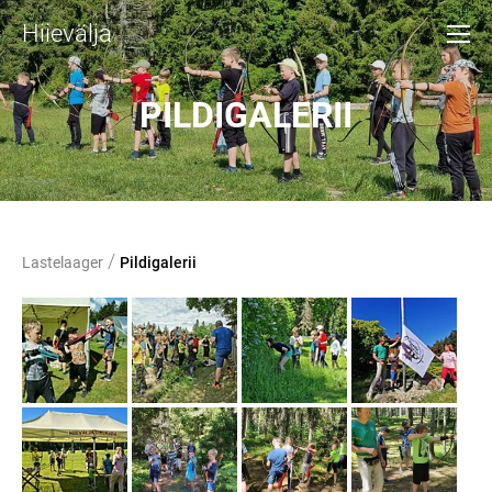
Hiievälja
PILDIGALERII
/
Lastelaager
Pildigalerii